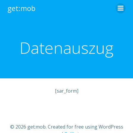
Zum
get:mob
Inhalt
springen
Datenauszug
[sar_form]
© 2026 get:mob. Created for free using WordPress