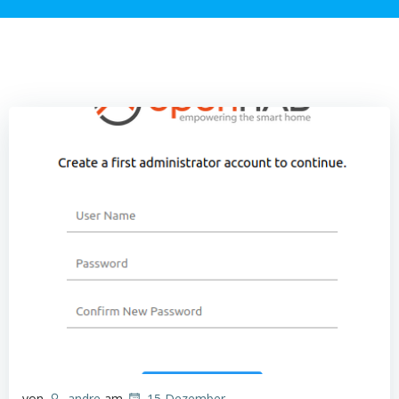
von
andre
am
15 Dezember