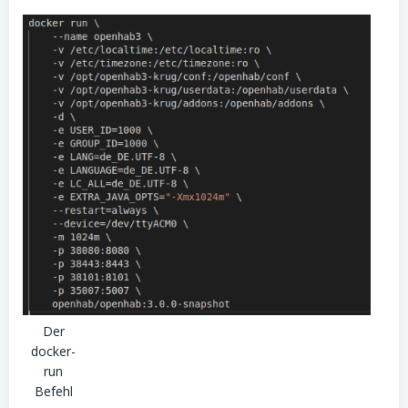
Der
docker-
run
Befehl