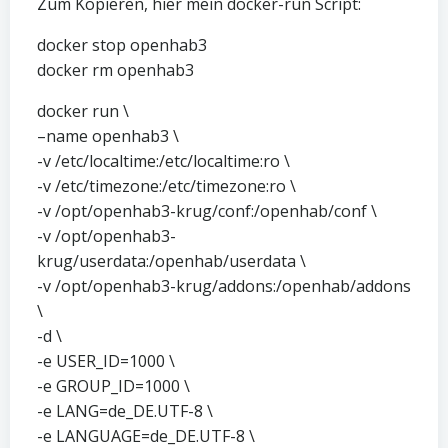
Zum Kopieren, hier mein docker-run Script:
docker stop openhab3
docker rm openhab3
docker run \
–name openhab3 \
-v /etc/localtime:/etc/localtime:ro \
-v /etc/timezone:/etc/timezone:ro \
-v /opt/openhab3-krug/conf:/openhab/conf \
-v /opt/openhab3-
krug/userdata:/openhab/userdata \
-v /opt/openhab3-krug/addons:/openhab/addons
\
-d \
-e USER_ID=1000 \
-e GROUP_ID=1000 \
-e LANG=de_DE.UTF-8 \
-e LANGUAGE=de_DE.UTF-8 \