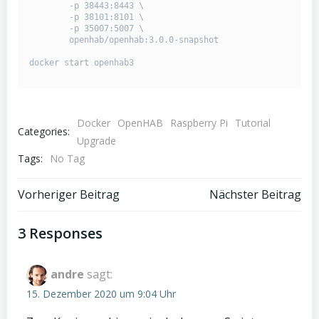
	-p 38443:8443 \

	-p 38101:8101 \

	-p 35007:5007 \

	openhab/openhab:3.0.0-snapshot

docker start openhab3
Docker
OpenHAB
Raspberry Pi
Tutorial
Categories:
Upgrade
Tags:
No Tag
Beitrags-
Beitrags-
Vorheriger Beitrag
Nächster Beitrag
Navigation
Navigation
3 Responses
andre
sagt:
15. Dezember 2020 um 9:04 Uhr