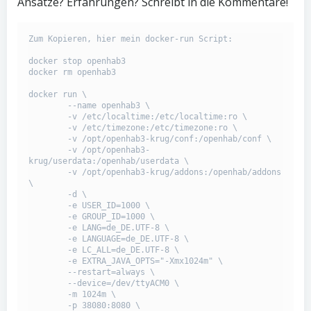
Ansätze? Erfahrungen? Schreibt in die Kommentare!
Zum Kopieren, hier mein docker-run Script:

docker stop openhab3

docker rm openhab3

docker run \

	--name openhab3 \

	-v /etc/localtime:/etc/localtime:ro \

	-v /etc/timezone:/etc/timezone:ro \

	-v /opt/openhab3-krug/conf:/openhab/conf \

	-v /opt/openhab3-
krug/userdata:/openhab/userdata \

	-v /opt/openhab3-krug/addons:/openhab/addons 
\

	-d \

	-e USER_ID=1000 \

	-e GROUP_ID=1000 \

	-e LANG=de_DE.UTF-8 \

	-e LANGUAGE=de_DE.UTF-8 \

	-e LC_ALL=de_DE.UTF-8 \

	-e EXTRA_JAVA_OPTS="-Xmx1024m" \

	--restart=always \

	--device=/dev/ttyACM0 \

	-m 1024m \

	-p 38080:8080 \
