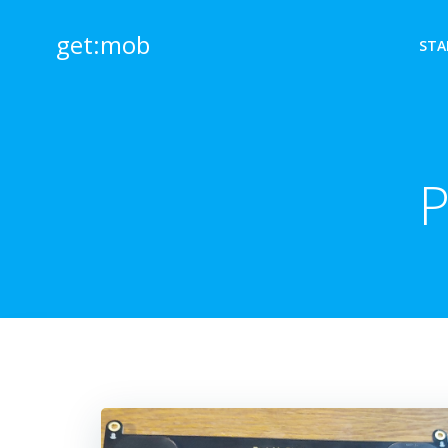
Zum
Inhalt
get:mob
STA
springen
P