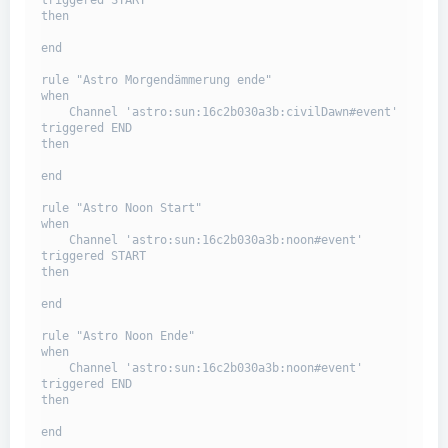
then

end

rule "Astro Morgendämmerung ende"

when

    Channel 'astro:sun:16c2b030a3b:civilDawn#event' 
triggered END

then

end

rule "Astro Noon Start"

when

    Channel 'astro:sun:16c2b030a3b:noon#event' 
triggered START

then

end

rule "Astro Noon Ende"

when

    Channel 'astro:sun:16c2b030a3b:noon#event' 
triggered END

then

end
