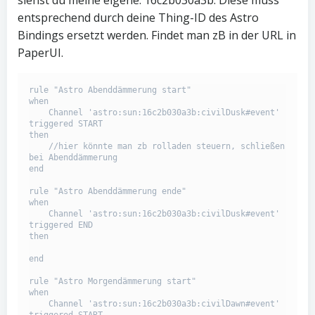
entsprechend durch deine Thing-ID des Astro
Bindings ersetzt werden. Findet man zB in der URL in
PaperUI.
rule "Astro Abenddämmerung start"

when

    Channel 'astro:sun:16c2b030a3b:civilDusk#event' 
triggered START

then

    //hier könnte man zb rolladen steuern, schließen 
bei Abenddämmerung

end

rule "Astro Abenddämmerung ende"

when

    Channel 'astro:sun:16c2b030a3b:civilDusk#event' 
triggered END

then

end

rule "Astro Morgendämmerung start"

when

    Channel 'astro:sun:16c2b030a3b:civilDawn#event' 
triggered START
