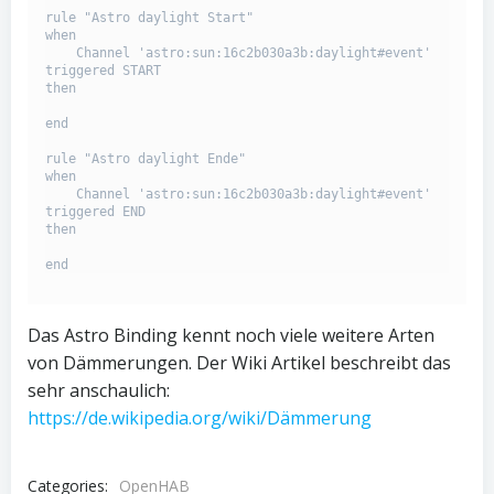
rule "Astro daylight Start"

when

    Channel 'astro:sun:16c2b030a3b:daylight#event' 
triggered START

then

end

rule "Astro daylight Ende"

when

    Channel 'astro:sun:16c2b030a3b:daylight#event' 
triggered END

then

end
Das Astro Binding kennt noch viele weitere Arten
von Dämmerungen. Der Wiki Artikel beschreibt das
sehr anschaulich:
https://de.wikipedia.org/wiki/Dämmerung
Categories:
OpenHAB