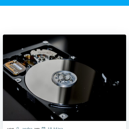
von
andre
am
18 März