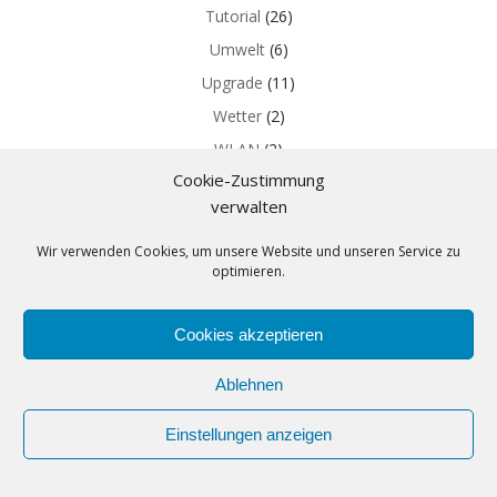
Tutorial
(26)
Umwelt
(6)
Upgrade
(11)
Wetter
(2)
WLAN
(2)
Cookie-Zustimmung
Z-WAVE
(5)
verwalten
Wir verwenden Cookies, um unsere Website und unseren Service zu
optimieren.
Cookies akzeptieren
Ablehnen
© 2026 get:mob. Created for free using WordPress
and
Colibri
Einstellungen anzeigen