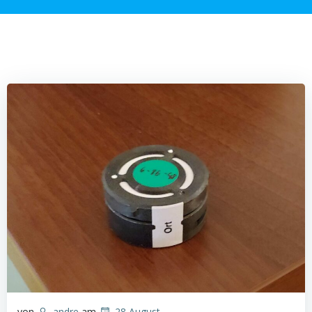
von
andre
am
28 August